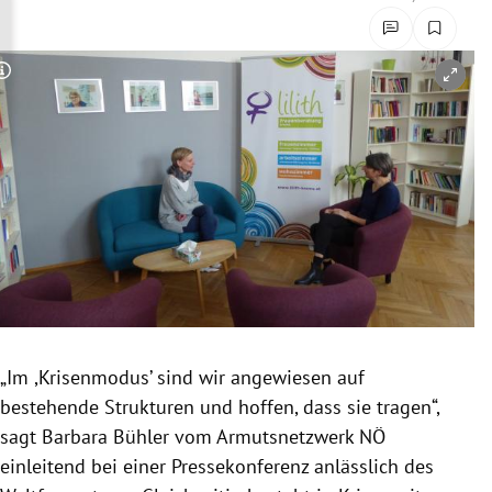
rreich Untermenü
rt Untermenü
Copyright-Hinweis öffnen/schließen
schaft Untermenü
s Untermenü
zeit Untermenü
undheit Untermenü
tur Untermenü
„Im ,Krisenmodus’ sind wir angewiesen auf
nung Untermenü
bestehende Strukturen und hoffen, dass sie tragen“,
sagt Barbara Bühler vom Armutsnetzwerk NÖ
lität Untermenü
einleitend bei einer Pressekonferenz anlässlich des