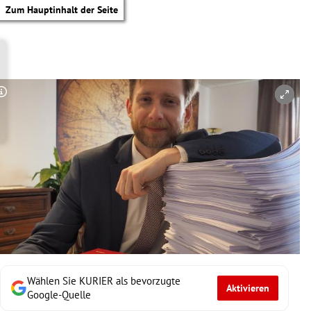
Zum Hauptinhalt der Seite
Copyright-Hinweis öffnen/schließen
Wählen Sie KURIER als bevorzugte
Aktivieren
tik Untermenü
Google-Quelle