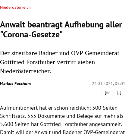
rreich Untermenü
Niederösterreich
rt Untermenü
Anwalt beantragt Aufhebung aller
"Corona-Gesetze"
schaft Untermenü
s Untermenü
Der streitbare Badner und ÖVP-Gemeinderat
Gottfried Forsthuber vertritt sieben
zeit Untermenü
Niederösterreicher.
undheit Untermenü
Markus Foschum
24.03.2021, 05:01
tur Untermenü
Aufmunitioniert hat er schon reichlich: 500 Seiten
nung Untermenü
Schriftsatz, 333 Dokumente und Belege auf mehr als
lität Untermenü
5.600 Seiten hat Gottfried Forsthuber angesammelt.
Damit will der Anwalt und Badener ÖVP-Gemeinderat