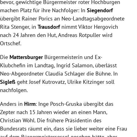
bevor, gewichtige Bürgermeister roter Hochburgen
machen Platz für ihre Nachfolger: In
Siegendorf
übergibt Rainer Porics an Neo-Landtagsabgeordnete
Rita Stenger, in
Trausdorf
nimmt Viktor Hergovich
nach 24 Jahren den Hut, Andreas Rotpuller wird
Ortschef.
Die
Mattersburger
Bürgermeisterin und Ex-
Klubchefin im Landtag, Ingrid Salamon, überlässt
Neo-Abgeordneter Claudia Schlager die Bühne. In
Sigleß
geht Josef Kutrovatz, Ulrike Kitzinger soll
nachfolgen.
Anders in
Hirm
: Inge Posch-Gruska übergibt das
Zepter nach 15 Jahren wieder an einen Mann,
Christian Wöhl. Die frühere Präsidentin des
Bundesrats räumt ein, dass sie lieber weiter eine Frau
auf dem Bürgermeistersessel gesehen hätte, aber