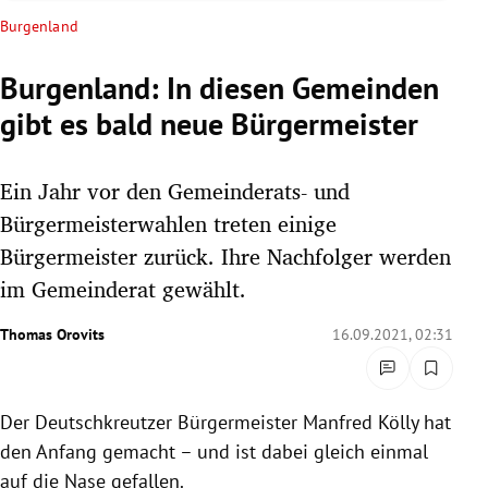
rreich Untermenü
Burgenland
rt Untermenü
Burgenland: In diesen Gemeinden
gibt es bald neue Bürgermeister
schaft Untermenü
s Untermenü
Ein Jahr vor den Gemeinderats- und
Bürgermeisterwahlen treten einige
zeit Untermenü
Bürgermeister zurück. Ihre Nachfolger werden
im Gemeinderat gewählt.
undheit Untermenü
Thomas Orovits
16.09.2021, 02:31
tur Untermenü
nung Untermenü
Der Deutschkreutzer Bürgermeister Manfred Kölly hat
lität Untermenü
den Anfang gemacht – und ist dabei gleich einmal
auf die Nase gefallen.