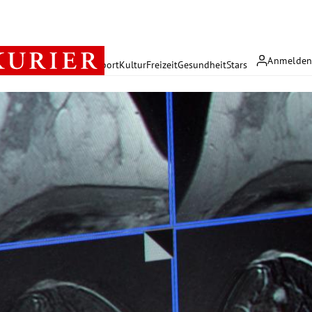
Anmelde
rreich
Politik
Wirtschaft
Sport
Kultur
Freizeit
Gesundheit
Stars