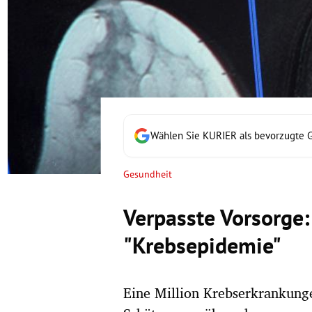
rt Untermenü
schaft Untermenü
s Untermenü
zeit Untermenü
Wählen Sie KURIER als bevorzugte 
undheit Untermenü
Gesundheit
tur Untermenü
Verpasste Vorsorge:
nung Untermenü
"Krebsepidemie"
lität Untermenü
Eine Million Krebserkrankung