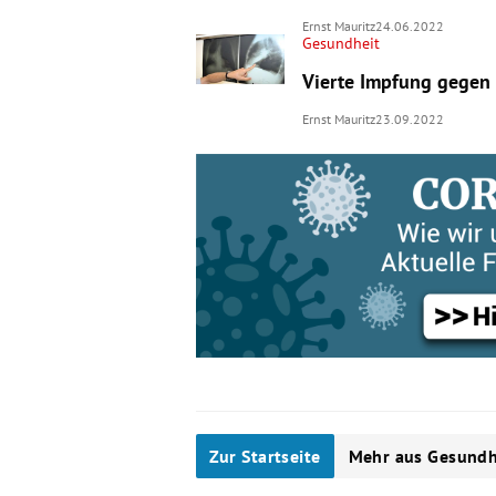
Ernst Mauritz
24.06.2022
Gesundheit
Vierte Impfung gegen 
Ernst Mauritz
23.09.2022
Zur Startseite
Mehr aus Gesundh