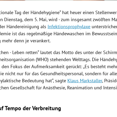
tionale Tag der Händehygiene“ hat heuer einen Stellenwert
 Dienstag, dem 5. Mai, wird - zum insgesamt zwölften Mal
der Händereinigung als
Infektionsprophylaxe
unterstrichen
emie ist das regelmäßige Händewaschen im Bewusstsein
 mehr denn je verankert.
hen - Leben retten“ lautet das Motto des unter der Schirm
eitsorganisation
(
WHO
) stehenden Welttags. Die Händehy
in den Fokus der Aufmerksamkeit gerückt: „Es besteht meh
sie nicht nur für das Gesundheitspersonal, sondern für al
ylaktische Bedeutung hat“, sagte
Klaus Markstaller
, Präsi
schen Gesellschaft für Anästhesie, Reanimation und Intens
auf Tempo der Verbreitung