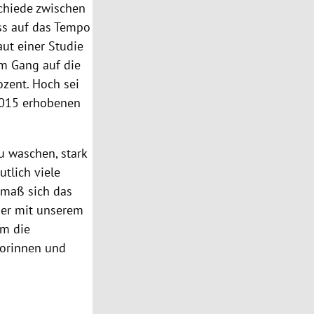
schiede zwischen
ss auf das Tempo
aut einer Studie
em Gang auf die
zent. Hoch sei
2015 erhobenen
u waschen, stark
tlich viele
smaß sich das
ber mit unserem
um die
torinnen und