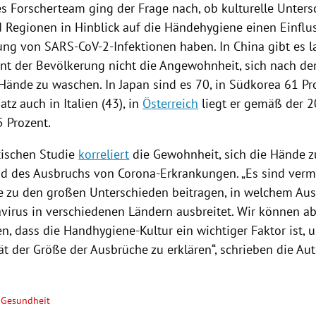
hes Forscherteam ging der Frage nach, ob kulturelle Unter
 Regionen in Hinblick auf die Händehygiene einen Einflu
tung von SARS-CoV-2-Infektionen haben. In
China
gibt es l
ent der Bevölkerung nicht die Angewohnheit, sich nach d
e Hände zu waschen. In
Japan
sind es 70, in
Südkorea
61 Pro
satz auch in
Italien
(43), in
Österreich
liegt er gemäß der 
5 Prozent.
itischen Studie
korreliert
die Gewohnheit, sich die Hände z
d des Ausbruchs von Corona-Erkrankungen. „Es sind vermu
ie zu den großen Unterschieden beitragen, in welchem Au
virus in verschiedenen Ländern ausbreitet. Wir können a
n, dass die Handhygiene-Kultur ein wichtiger Faktor ist, 
ät der Größe der Ausbrüche zu erklären“, schrieben die Au
Gesundheit