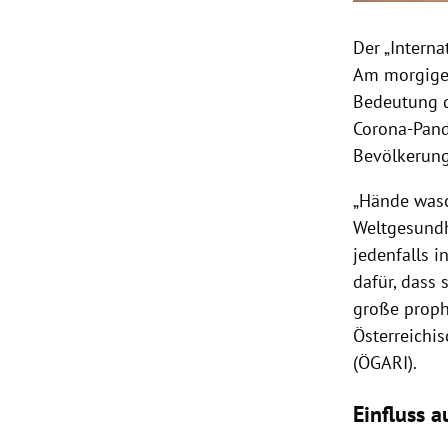
Der „Interna
Am morgigen
Bedeutung 
Corona-Pand
Bevölkerung
„Hände wasc
Weltgesundh
jedenfalls 
dafür, dass 
große proph
Österreichi
(ÖGARI).
Einfluss 