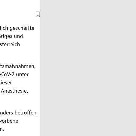
lich geschärfte
chtiges und
sterreich
chtsmaßnahmen,
-CoV-2 unter
ieser
r Anästhesie,
nders betroffen.
rworbene
n.