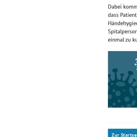
Dabei komme
dass Patien
Händehygien
Spitalperso
einmal zu k
Zur Startse