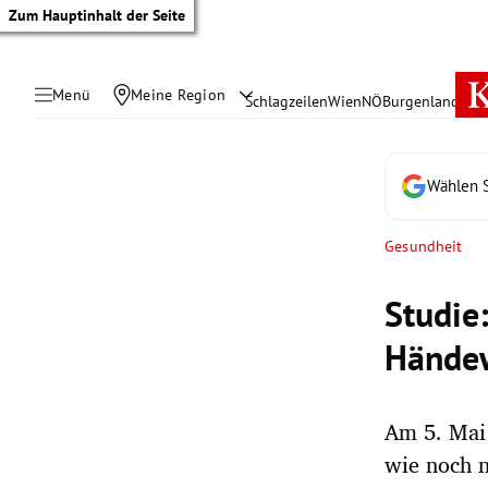
Zum Hauptinhalt der Seite
Menü
Meine Region
Schlagzeilen
Wien
NÖ
Burgenland
Öste
Wählen S
Gesundheit
Studie
Hände
Am 5. Mai 
tik Untermenü
wie noch n
rreich Untermenü