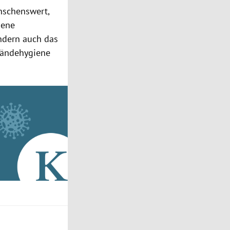
nschenswert,
gene
ndern auch das
 Händehygiene