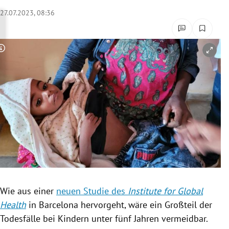
rreich Untermenü
27.07.2023, 08:36
rt Untermenü
Copyright-Hinweis öffnen/schließen
schaft Untermenü
s Untermenü
zeit Untermenü
undheit Untermenü
tur Untermenü
nung Untermenü
Wie aus einer
neuen Studie des
Institute for Global
Health
in Barcelona hervorgeht, wäre ein Großteil der
lität Untermenü
Todesfälle bei Kindern unter fünf Jahren vermeidbar.