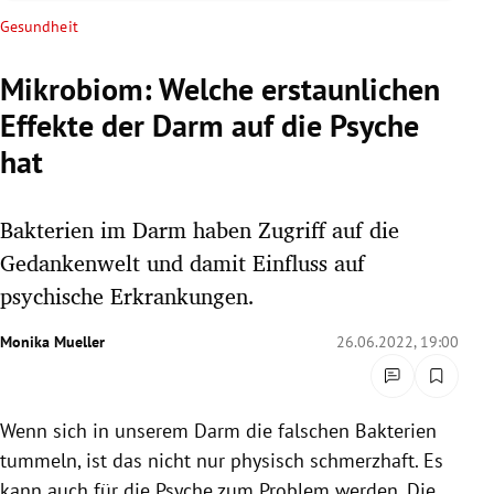
rreich Untermenü
Gesundheit
rt Untermenü
Mikrobiom: Welche erstaunlichen
Effekte der Darm auf die Psyche
schaft Untermenü
hat
s Untermenü
Bakterien im Darm haben Zugriff auf die
zeit Untermenü
Gedankenwelt und damit Einfluss auf
undheit Untermenü
psychische Erkrankungen.
tur Untermenü
Monika Mueller
26.06.2022, 19:00
nung Untermenü
Wenn sich in unserem Darm die falschen Bakterien
lität Untermenü
tummeln, ist das nicht nur physisch schmerzhaft. Es
kann auch für die Psyche zum Problem werden. Die