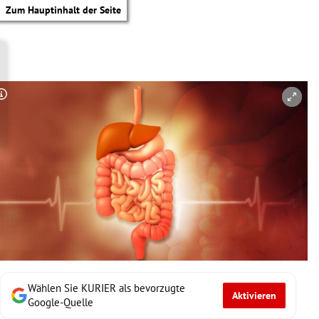
Zum Hauptinhalt der Seite
Copyright-Hinweis öffnen/schließen
Wählen Sie KURIER als bevorzugte
Aktivieren
tik Untermenü
Google-Quelle