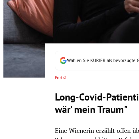
rt Untermenü
schaft Untermenü
s Untermenü
zeit Untermenü
Wählen Sie KURIER als bevorzugte 
undheit Untermenü
Porträt
tur Untermenü
Long-Covid-Patienti
nung Untermenü
wär’ mein Traum"
lität Untermenü
Eine Wienerin erzählt offen ü