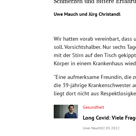
Schmerzen und bittere Erfahru
Uwe Mauch
und
Jürg Christandl
Wir hatten vorab vereinbart, dass 
soll. Vorsichtshalber. Nur sechs Ta
mit der Stirn auf den Tisch gekip
Körper in einem Krankenhaus wied
"Eine aufmerksame Freundin, die zum
die 39-jährige Krankenschwester a
liegt dort nicht aus Respektlosigke
Gesundheit
Long Covid: Viele Fra
Uwe Mauch
02.05.2022