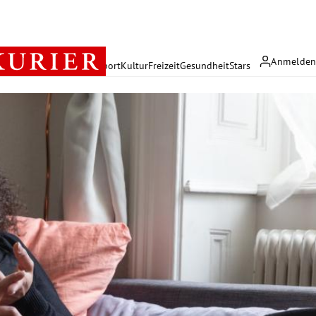
Anmelde
rreich
Politik
Wirtschaft
Sport
Kultur
Freizeit
Gesundheit
Stars