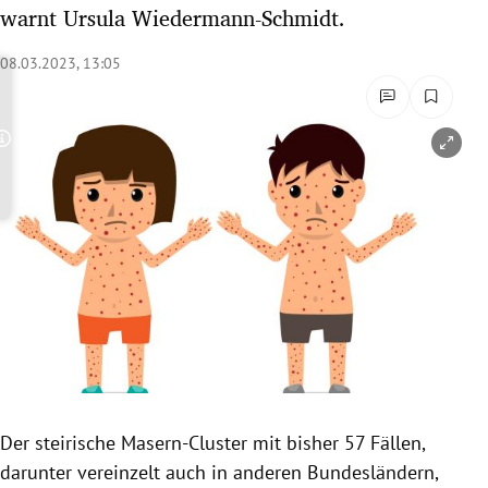
warnt Ursula Wiedermann-Schmidt.
rreich Untermenü
08.03.2023, 13:05
rt Untermenü
schaft Untermenü
Copyright-Hinweis öffnen/schließen
s Untermenü
zeit Untermenü
undheit Untermenü
tur Untermenü
nung Untermenü
lität Untermenü
Der steirische Masern-Cluster mit bisher 57 Fällen,
darunter vereinzelt auch in anderen Bundesländern,