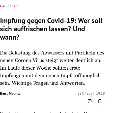
rreich Untermenü
Gesundheit
rt Untermenü
Impfung gegen Covid-19: Wer soll
sich auffrischen lassen? Und
schaft Untermenü
wann?
s Untermenü
Die Belastung des Abwassers mit Partikeln des
zeit Untermenü
neuen Corona-Virus steigt weiter deutlich an.
undheit Untermenü
Im Laufe dieser Woche sollten erste
Impfungen mit dem neuen Impfstoff möglich
tur Untermenü
sein. Wichtige Fragen und Antworten.
nung Untermenü
Ernst Mauritz
22.07.2024, 18:19
lität Untermenü