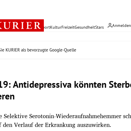
Anmelde
rreich
Politik
Wirtschaft
Sport
Kultur
Freizeit
Gesundheit
Stars
ie KURIER als bevorzugte Google-Quelle
19: Antidepressiva könnten Sterb
eren
e Selektive Serotonin-Wiederaufnahmehemmer sch
f den Verlauf der Erkrankung auszuwirken.