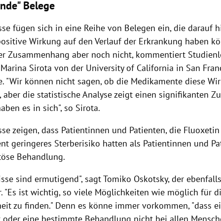
nde" Belege
se fügen sich in eine Reihe von Belegen ein, die darauf 
positive Wirkung auf den Verlauf der Erkrankung haben kö
der Zusammenhang aber noch nicht, kommentiert Studienl
Marina Sirota von der University of California in San Fran
e. "Wir können nicht sagen, ob die Medikamente diese Wi
, aber die statistische Analyse zeigt einen signifikante
aben es in sich", so Sirota.
sse zeigen, dass Patientinnen und Patienten, die Fluoxeti
nt geringeres Sterberisiko hatten als Patientinnen und P
öse Behandlung.
sse sind ermutigend", sagt Tomiko Oskotsky, der ebenfall
r. "Es ist wichtig, so viele Möglichkeiten wie möglich für
heit zu finden." Denn es könne immer vorkommen, "dass e
oder eine bestimmte Behandlung nicht bei allen Mensch