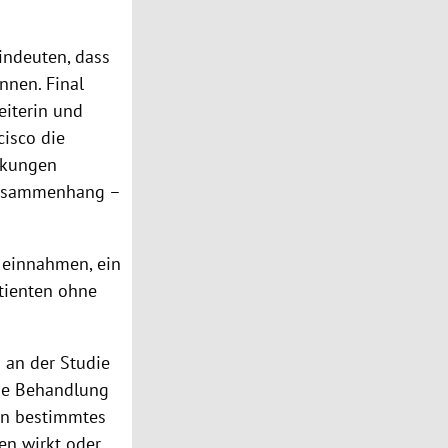
hindeuten, dass
nnen. Final
eiterin und
cisco die
rkungen
n Zusammenhang –
n einnahmen, ein
atienten ohne
s an der Studie
 die Behandlung
in bestimmtes
en wirkt oder