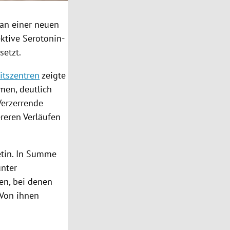
man einer neuen
ktive Serotonin-
setzt.
itszentren
zeigte
men, deutlich
Verzerrende
ereren Verläufen
etin. In Summe
unter
en, bei denen
 Von ihnen