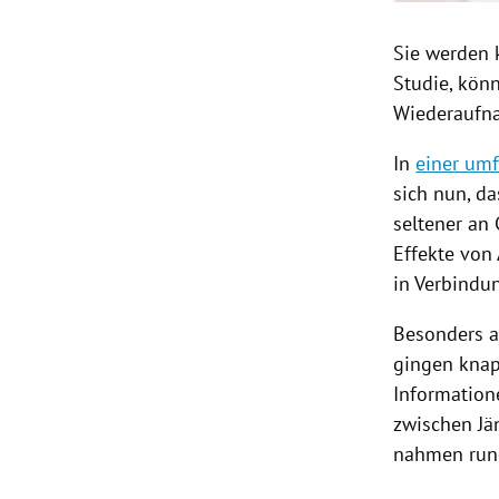
Sie werden 
Studie, kön
Wiederaufna
In
einer um
sich nun, da
seltener an
Effekte von 
in Verbindu
Besonders a
gingen knap
Information
zwischen Jä
nahmen rund