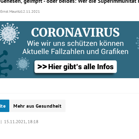
Genesen, geimpft - oder beides: Wer die Superimmunität 
Ernst Mauritz
12.11.2021
ite
Mehr aus Gesundheit
a |
15.11.2021, 18:18