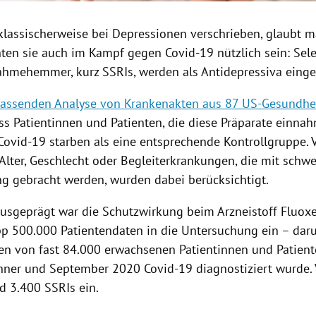
klassischerweise bei Depressionen verschrieben, glaubt 
nten sie auch im Kampf gegen Covid-19 nützlich sein: Sele
hmehemmer, kurz SSRIs, werden als Antidepressiva einge
fassenden Analyse von Krankenakten aus 87 US-Gesundhe
ss Patientinnen und Patienten, die diese Präparate einnah
 Covid-19 starben als eine entsprechende Kontrollgruppe. 
Alter, Geschlecht oder Begleiterkrankungen, die mit schw
ng gebracht werden, wurden dabei berücksichtigt.
usgeprägt war die Schutzwirkung beim Arzneistoff Fluox
p 500.000 Patientendaten in die Untersuchung ein – dar
en von fast 84.000 erwachsenen Patientinnen und Patient
nner und September 2020 Covid-19 diagnostiziert wurde.
 3.400 SSRIs ein.