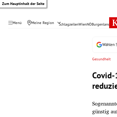
Zum Hauptinhalt der Seite
Menü
Meine Region
Schlagzeilen
Wien
NÖ
Burgenland
Öste
Wählen S
Gesundheit
Covid-
reduzi
Sogenannt
tik Untermenü
günstig au
rreich Untermenü