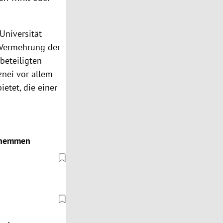
Universität
 Vermehrung der
beteiligten
znei vor allem
etet, die einer
s hemmen