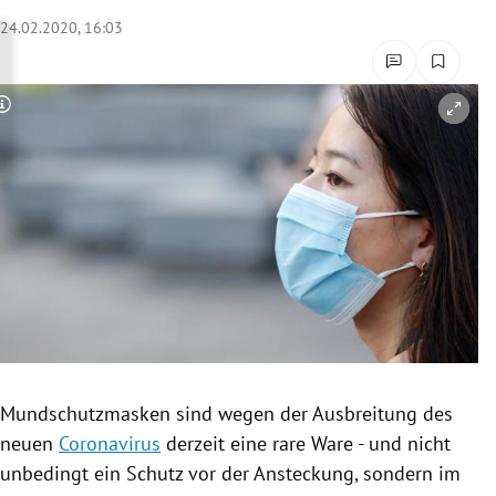
rreich Untermenü
24.02.2020, 16:03
rt Untermenü
Copyright-Hinweis öffnen/schließen
schaft Untermenü
s Untermenü
zeit Untermenü
undheit Untermenü
tur Untermenü
nung Untermenü
Mundschutzmasken
sind wegen der Ausbreitung des
neuen
Coronavirus
derzeit eine rare Ware - und nicht
lität Untermenü
unbedingt ein Schutz vor der
Ansteckung
, sondern im