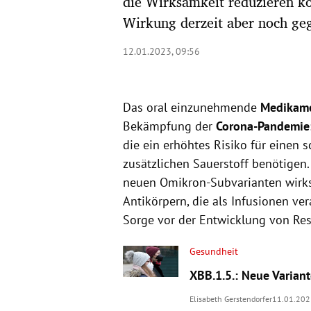
die Wirksamkeit reduzieren kö
Wirkung derzeit aber noch ge
12.01.2023, 09:56
Das oral einzunehmende
Medikame
Bekämpfung der
Corona-Pandemie
die ein erhöhtes Risiko für einen 
zusätzlichen Sauerstoff benötigen.
neuen Omikron-Subvarianten wirks
Antikörpern, die als Infusionen ve
Sorge vor der Entwicklung von Res
Gesundheit
XBB.1.5.: Neue Varian
Elisabeth Gerstendorfer
11.01.202