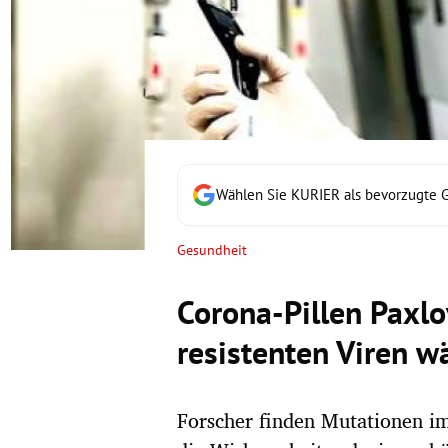
rt Untermenü
schaft Untermenü
s Untermenü
zeit Untermenü
Wählen Sie KURIER als bevorzugte 
undheit Untermenü
Gesundheit
tur Untermenü
Corona-Pillen Paxlo
nung Untermenü
resistenten Viren w
lität Untermenü
Forscher finden Mutationen i