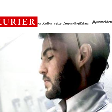
Anmelde
rreich
Politik
Wirtschaft
Sport
Kultur
Freizeit
Gesundheit
Stars