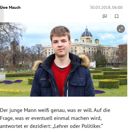
rreich Untermenü
Uwe Mauch
30.03.2018, 06:00
rt Untermenü
Copyright-Hinweis öffnen/schließen
schaft Untermenü
s Untermenü
zeit Untermenü
undheit Untermenü
tur Untermenü
nung Untermenü
Der junge Mann weiß genau, was er will. Auf die
Frage, was er eventuell einmal machen wird,
lität Untermenü
antwortet er dezidiert: „Lehrer oder Politiker.“