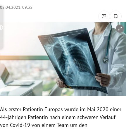
rreich Untermenü
02.04.2021, 09:35
rt Untermenü
Copyright-Hinweis öffnen/schließen
schaft Untermenü
s Untermenü
zeit Untermenü
undheit Untermenü
tur Untermenü
nung Untermenü
Als erster Patientin Europas wurde im Mai 2020 einer
44-jährigen Patientin nach einem schweren Verlauf
lität Untermenü
von Covid-19 von einem Team um den