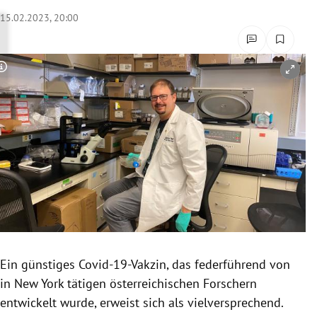
rreich Untermenü
15.02.2023, 20:00
rt Untermenü
Copyright-Hinweis öffnen/schließen
schaft Untermenü
s Untermenü
zeit Untermenü
undheit Untermenü
tur Untermenü
nung Untermenü
Ein günstiges Covid-19-Vakzin, das federführend von
in New York tätigen österreichischen Forschern
lität Untermenü
entwickelt wurde, erweist sich als vielversprechend.