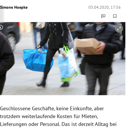
rreich Untermenü
Simone Hoepke
03.04.2020, 17:56
rt Untermenü
Copyright-Hinweis öffnen/schließen
schaft Untermenü
s Untermenü
zeit Untermenü
undheit Untermenü
tur Untermenü
nung Untermenü
Geschlossene Geschäfte, keine Einkünfte, aber
trotzdem weiterlaufende Kosten für Mieten,
lität Untermenü
Lieferungen oder Personal. Das ist derzeit Alltag bei