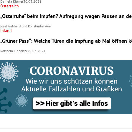
Daniela Kittner
30.03.2021
Österreich
„Osterruhe“ beim Impfen? Aufregung wegen Pausen an de
Josef Gebhard
und
Konstantin Auer
Inland
„Grüner Pass“: Welche Türen die Impfung ab Mai öffnen 
Raffaela Lindorfer
29.03.2021