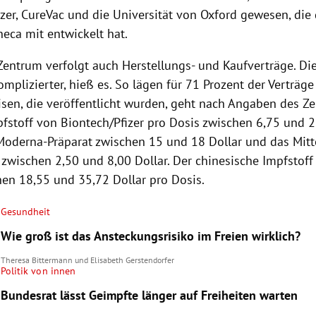
zer, CureVac und die Universität von Oxford gewesen, die
eca mit entwickelt hat.
Zentrum verfolgt auch Herstellungs- und Kaufverträge. Di
mplizierter, hieß es. So lägen für 71 Prozent der Verträge 
isen, die veröffentlicht wurden, geht nach Angaben des Ze
pfstoff von Biontech/Pfizer pro Dosis zwischen 6,75 und 2
 Moderna-Präparat zwischen 15 und 18 Dollar und das Mitt
 zwischen 2,50 und 8,00 Dollar. Der chinesische Impfstof
hen 18,55 und 35,72 Dollar pro Dosis.
Gesundheit
Wie groß ist das Ansteckungsrisiko im Freien wirklich?
Theresa Bittermann
und
Elisabeth Gerstendorfer
Politik von innen
Bundesrat lässt Geimpfte länger auf Freiheiten warten