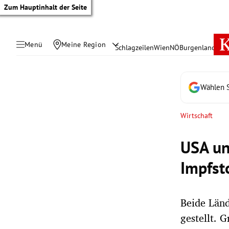
Zum Hauptinhalt der Seite
Menü
Meine Region
Schlagzeilen
Wien
NÖ
Burgenland
Öste
Wählen S
Wirtschaft
USA un
Impfst
Beide Län
tik Untermenü
gestellt. 
rreich Untermenü