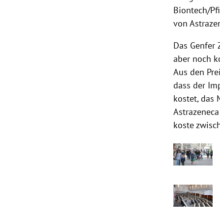
Biontech/Pfi
von Astrazen
Das Genfer 
aber noch ko
Aus den Pre
dass der Im
kostet, das
Astrazeneca
koste zwisc