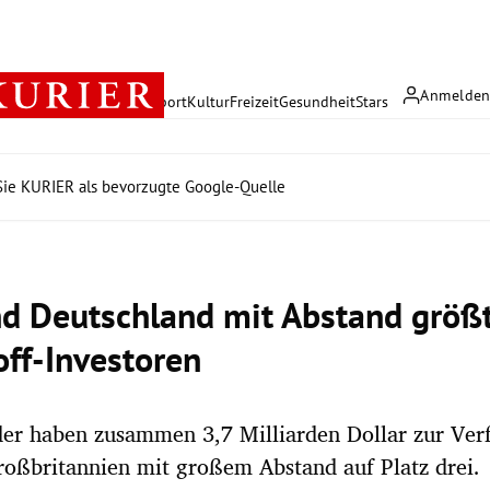
Anmelde
rreich
Politik
Wirtschaft
Sport
Kultur
Freizeit
Gesundheit
Stars
ie KURIER als bevorzugte Google-Quelle
d Deutschland mit Abstand größ
off-Investoren
der haben zusammen 3,7 Milliarden Dollar zur Ve
Großbritannien mit großem Abstand auf Platz drei.