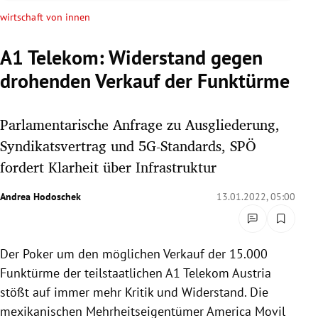
rreich Untermenü
wirtschaft von innen
rt Untermenü
A1 Telekom: Widerstand gegen
drohenden Verkauf der Funktürme
schaft Untermenü
s Untermenü
Parlamentarische Anfrage zu Ausgliederung,
Syndikatsvertrag und 5G-Standards, SPÖ
zeit Untermenü
fordert Klarheit über Infrastruktur
undheit Untermenü
Andrea Hodoschek
13.01.2022, 05:00
tur Untermenü
Der Poker um den möglichen Verkauf der 15.000
nung Untermenü
Funktürme der teilstaatlichen A1 Telekom Austria
lität Untermenü
stößt auf immer mehr Kritik und Widerstand. Die
mexikanischen Mehrheitseigentümer America Movil