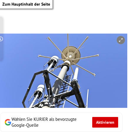
Zum Hauptinhalt der Seite
Copyright-Hinweis öffnen/schließen
Wählen Sie KURIER als bevorzugte
Aktivieren
tik Untermenü
Google-Quelle