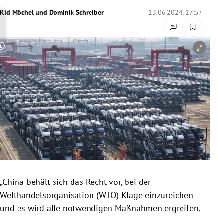
rreich Untermenü
Kid Möchel
und
Dominik Schreiber
13.06.2024, 17:57
rt Untermenü
Copyright-Hinweis öffnen/schließen
schaft Untermenü
s Untermenü
zeit Untermenü
undheit Untermenü
tur Untermenü
nung Untermenü
„China behält sich das Recht vor, bei der
Welthandelsorganisation (WTO) Klage einzureichen
lität Untermenü
und es wird alle notwendigen Maßnahmen ergreifen,