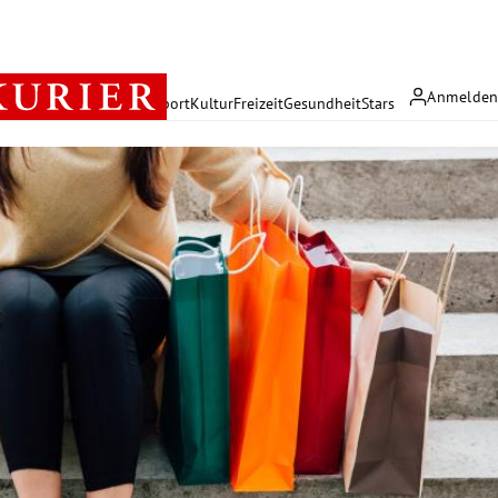
Anmelde
rreich
Politik
Wirtschaft
Sport
Kultur
Freizeit
Gesundheit
Stars