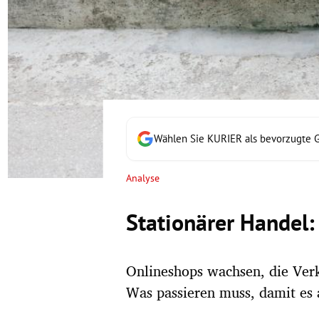
rt Untermenü
schaft Untermenü
s Untermenü
zeit Untermenü
Wählen Sie KURIER als bevorzugte 
undheit Untermenü
Analyse
tur Untermenü
Stationärer Handel:
nung Untermenü
Onlineshops wachsen, die Verk
lität Untermenü
Was passieren muss, damit es 