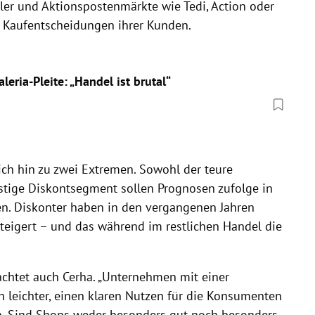
er und Aktionspostenmärkte wie Tedi, Action oder
 Kaufentscheidungen ihrer Kunden.
eria-Pleite: „Handel ist brutal“
ich hin zu zwei Extremen. Sowohl der teure
stige Diskontsegment sollen Prognosen zufolge in
n. Diskonter haben in den vergangenen Jahren
steigert – und das während im restlichen Handel die
achtet auch Cerha. „Unternehmen mit einer
h leichter, einen klaren Nutzen für die Konsumenten
n. Sind Shops weder besonders gut noch besonders