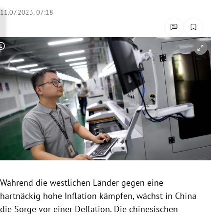
rreich Untermenü
11.07.2023, 07:18
rt Untermenü
Copyright-Hinweis öffnen/schließen
schaft Untermenü
s Untermenü
zeit Untermenü
undheit Untermenü
tur Untermenü
nung Untermenü
Während die westlichen Länder gegen eine
hartnäckig hohe Inflation kämpfen, wächst in China
lität Untermenü
die Sorge vor einer Deflation. Die chinesischen