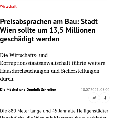
rreich Untermenü
Wirtschaft
rt Untermenü
Preisabsprachen am Bau: Stadt
Wien sollte um 13,5 Millionen
schaft Untermenü
geschädigt werden
s Untermenü
Die Wirtschafts- und
zeit Untermenü
Korruptionsstaatsanwaltschaft führte weitere
undheit Untermenü
Hausdurchsuchungen und Sicherstellungen
durch.
tur Untermenü
Kid Möchel
und
Dominik Schreiber
10.07.2021, 05:00
nung Untermenü
lität Untermenü
Die 880 Meter lange und 45 Jahr alte Heiligenstädter
Hangbrücke, die Wien mit Klosterneuburg verbindet,