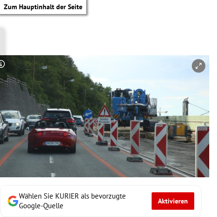
Zum Hauptinhalt der Seite
Copyright-Hinweis öffnen/schließen
Wählen Sie KURIER als bevorzugte
Aktivieren
tik Untermenü
Google-Quelle