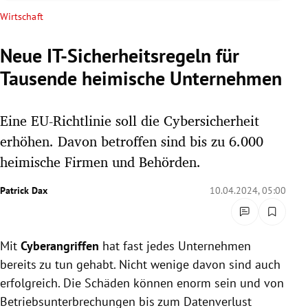
rreich Untermenü
Wirtschaft
rt Untermenü
Neue IT-Sicherheitsregeln für
Tausende heimische Unternehmen
schaft Untermenü
s Untermenü
Eine EU-Richtlinie soll die Cybersicherheit
erhöhen. Davon betroffen sind bis zu 6.000
zeit Untermenü
heimische Firmen und Behörden.
undheit Untermenü
Patrick Dax
10.04.2024, 05:00
tur Untermenü
Mit
Cyberangriffen
hat fast jedes Unternehmen
nung Untermenü
bereits zu tun gehabt. Nicht wenige davon sind auch
lität Untermenü
erfolgreich. Die Schäden können enorm sein und von
Betriebsunterbrechungen bis zum Datenverlust