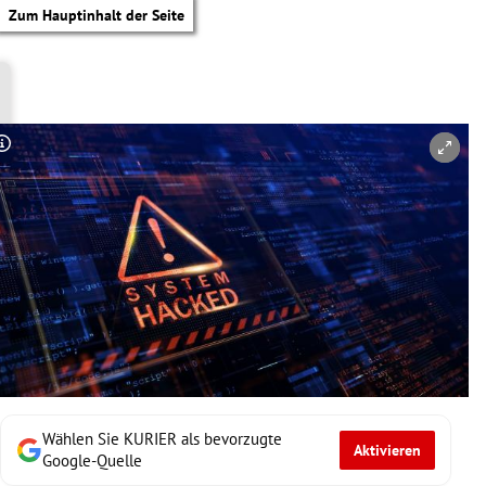
Zum Hauptinhalt der Seite
Copyright-Hinweis öffnen/schließen
Wählen Sie KURIER als bevorzugte
Aktivieren
tik Untermenü
Google-Quelle