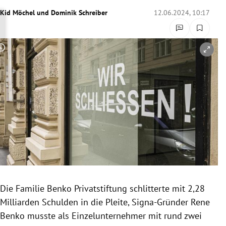
rreich Untermenü
Kid Möchel
und
Dominik Schreiber
12.06.2024, 10:17
rt Untermenü
Copyright-Hinweis öffnen/schließen
schaft Untermenü
s Untermenü
zeit Untermenü
undheit Untermenü
tur Untermenü
nung Untermenü
Die Familie Benko Privatstiftung schlitterte mit 2,28
Milliarden Schulden in die Pleite, Signa-Gründer Rene
lität Untermenü
Benko musste als Einzelunternehmer mit rund zwei