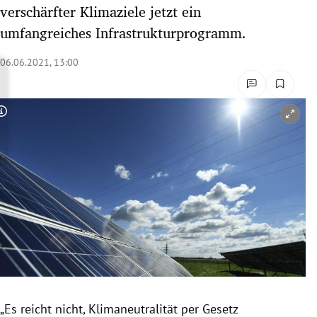
verschärfter Klimaziele jetzt ein
rreich Untermenü
umfangreiches Infrastrukturprogramm.
rt Untermenü
06.06.2021, 13:00
schaft Untermenü
s Untermenü
Copyright-Hinweis öffnen/schließen
zeit Untermenü
undheit Untermenü
tur Untermenü
nung Untermenü
lität Untermenü
„Es reicht nicht, Klimaneutralität per Gesetz