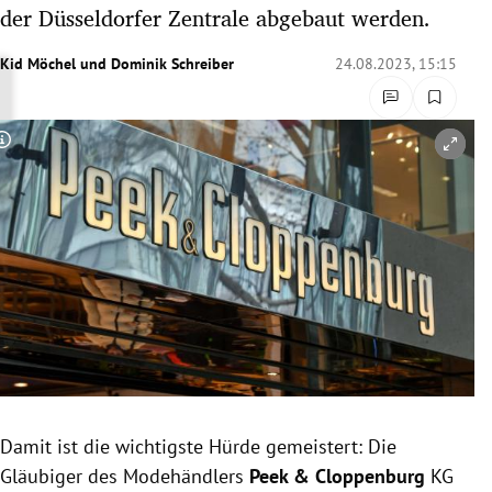
der Düsseldorfer Zentrale abgebaut werden.
rreich Untermenü
Kid Möchel
und
Dominik Schreiber
24.08.2023, 15:15
rt Untermenü
schaft Untermenü
Copyright-Hinweis öffnen/schließen
s Untermenü
zeit Untermenü
undheit Untermenü
tur Untermenü
nung Untermenü
lität Untermenü
Damit ist die wichtigste Hürde gemeistert: Die
Gläubiger des Modehändlers
Peek & Cloppenburg
KG