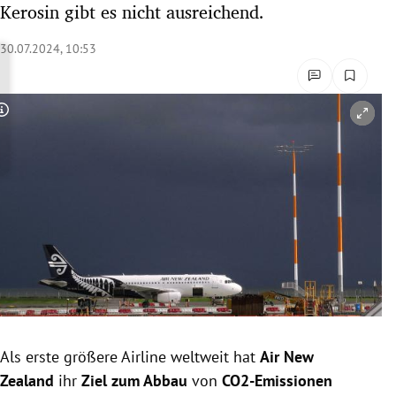
Kerosin gibt es nicht ausreichend.
rreich Untermenü
30.07.2024, 10:53
rt Untermenü
schaft Untermenü
Copyright-Hinweis öffnen/schließen
s Untermenü
zeit Untermenü
undheit Untermenü
tur Untermenü
nung Untermenü
Als erste größere Airline weltweit hat
Air New
lität Untermenü
Zealand
ihr
Ziel zum Abbau
von
CO2-Emissionen