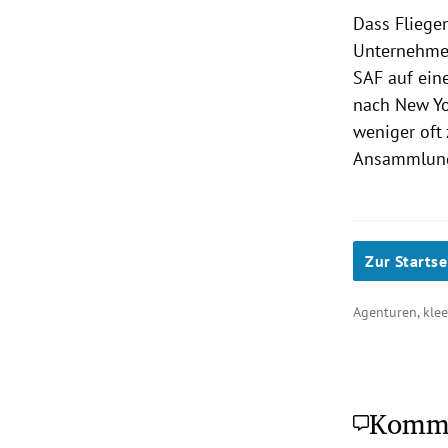
Dass Fliegen
Unternehmen
SAF auf ein
nach New Yo
weniger oft
Ansammlung 
Zur Startse
Agenturen, kle
Komm