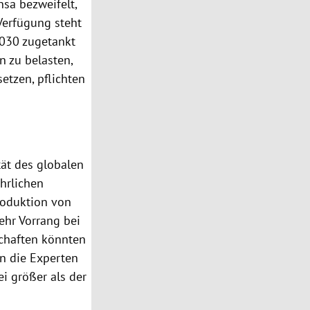
nsa bezweifelt,
Verfügung steht
2030 zugetankt
n zu belasten,
etzen, pflichten
ät des globalen
ährlichen
roduktion von
ehr Vorrang bei
schaften könnten
en die Experten
ei größer als der