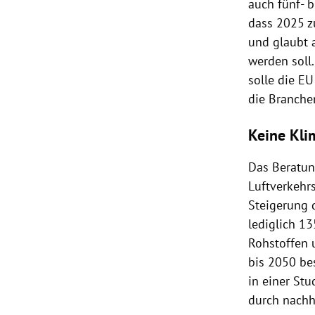
auch fünf- b
dass 2025 z
und glaubt 
werden soll.
solle die E
die Branche
Keine Kli
Das Beratun
Luftverkehrs
Steigerung 
lediglich 1
Rohstoffen 
bis 2050 be
in einer Stu
durch nachha