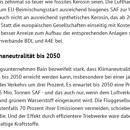
is zehnmal so teuer wie fossiles Kerosin seien. Die Luftha
um EU-Beimischungsstart ausreichend biogenes SAF zur 
auch nicht an ausreichend synthetisches Kerosin, das ab 
 Statt die europäischen Gesellschaften einseitig mit Koste
U besser Anreize zum Aufbau der entsprechenden Anlagen s
nverbände BDL und A4E bei.
maneutralität bis 2050
gsunternehmen Bain bezweifelt stark, dass Klimaneutralit
 bis 2050 erreicht werden kann, insbesondere bei einer j
des Verkehrs um drei Prozent. Es erwartet bis 2050 eine P
35 Mio. Tonnen SAF - und das auch nur, wenn dem Luftverk
und grünem Wasserstoff eingeräumt wird. Die Fluggesell
stenfalls 70 Prozent ihrer Emissionen vermeiden, schrieb
die. Und der Effekt durch effizientere Triebwerke wäre dab
ltige Kraftstoffe.