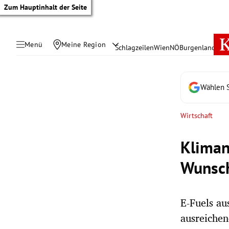
Zum Hauptinhalt der Seite
Menü
Meine Region
Schlagzeilen
Wien
NÖ
Burgenland
Öste
Wählen S
Wirtschaft
Klimane
Wunsc
E-Fuels au
tik Untermenü
ausreichen
rreich Untermenü