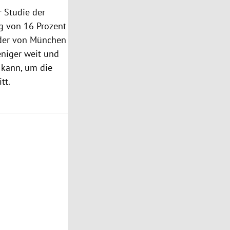
r Studie der
g von 16 Prozent
oder von München
eniger weit und
 kann, um die
tt.