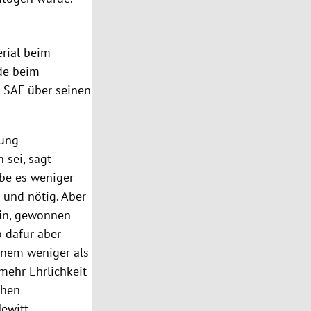
erial beim
de beim
 SAF über seinen
nung
 sei, sagt
äbe es weniger
 und nötig. Aber
sin, gewonnen
 dafür aber
inem weniger als
mehr Ehrlichkeit
chen
ewitt.