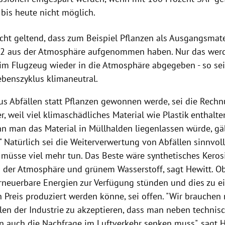
 bis heute nicht möglich.
cht geltend, dass zum Beispiel Pflanzen als Ausgangsmat
2 aus der Atmosphäre aufgenommen haben. Nur das wer
im Flugzeug wieder in die Atmosphäre abgegeben - so sei
benszyklus klimaneutral.
s Abfällen statt Pflanzen gewonnen werde, sei die Rech
r, weil viel klimaschädliches Material wie Plastik enthalten
nn man das Material in Müllhalden liegenlassen würde, g
 Natürlich sei die Weiterverwertung von Abfällen sinnvoll
 müsse viel mehr tun. Das Beste wäre synthetisches Kero
 der Atmosphäre und grünem Wasserstoff, sagt Hewitt. Ob
neuerbare Energien zur Verfügung stünden und dies zu e
 Preis produziert werden könne, sei offen. "Wir brauchen 
len der Industrie zu akzeptieren, dass man neben technis
n auch die Nachfrage im Luftverkehr senken muss", sagt H