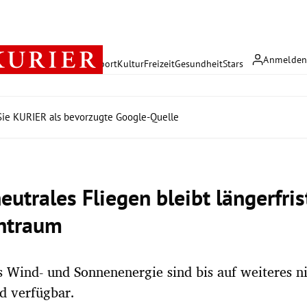
Anmelde
rreich
Politik
Wirtschaft
Sport
Kultur
Freizeit
Gesundheit
Stars
ie KURIER als bevorzugte Google-Quelle
utrales Fliegen bleibt längerfris
htraum
s Wind- und Sonnenenergie sind bis auf weiteres n
d verfügbar.