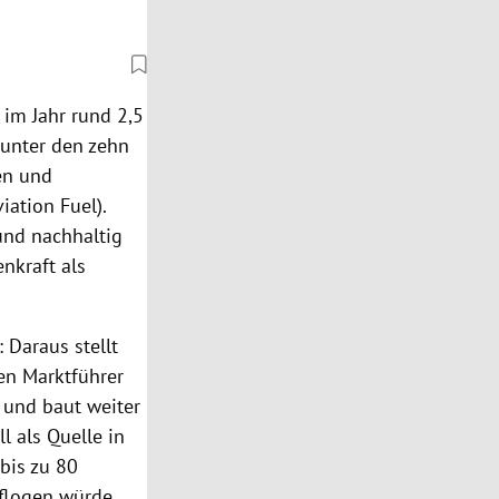
 im Jahr rund 2,5
 unter den zehn
en und
ation Fuel).
 und nachhaltig
nkraft als
: Daraus stellt
en Marktführer
 und baut weiter
l als Quelle in
bis zu 80
flogen würde.