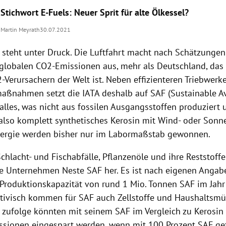
Stichwort E-Fuels: Neuer Sprit für alte Ölkessel?
Martin Meyrath
30.07.2021
 steht unter Druck. Die Luftfahrt macht nach Schätzungen
 globalen CO2-Emissionen aus, mehr als Deutschland, das
-Verursachern der Welt ist. Neben effizienteren Triebwerk
aßnahmen setzt die IATA deshalb auf SAF (Sustainable Avi
alles, was nicht aus fossilen Ausgangsstoffen produziert
, also komplett synthetisches Kerosin mit Wind- oder Sonne
ergie werden bisher nur im Labormaßstab gewonnen.
, Schlacht- und Fischabfälle, Pflanzenöle und ihre Reststoffe
he Unternehmen Neste SAF her. Es ist nach eigenen Angab
 Produktionskapazität von rund 1 Mio. Tonnen SAF im Jahr
ktivisch kommen für SAF auch Zellstoffe und Haushaltsmül
e zufolge könnten mit seinem SAF im Vergleich zu Kerosin 
ssionen eingespart werden, wenn mit 100 Prozent SAF ge