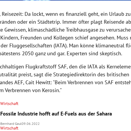
 Reisezeit: Da lockt, wenn es finanziell geht, ein Urlaub
tränden oder ein Städtetrip. Immer öfter plagt Reisende a
te Gewissen, klimaschädliche Treibhausgase zu verursache
Kindern, Freunden und Kollegen schief angesehen. Muss n
der Fluggesellschaften (IATA). Man könne klimaneutral fli
pätestens 2050 ganz und gar. Experten sind skeptisch.
chhaltigen Flugkraftstoff SAF, den die IATA als Kerneleme
tralität preist, sagt die Strategiedirektorin des britischen 
ndes AEF, Cait Hewitt: "Beim Verbrennen von SAF entsteh
m Verbrennen von Kerosin."
Wirtschaft
Fossile Industrie hofft auf E-Fuels aus der Sahara
Bernhard Gaul
09.06.2022
Wirtschaft