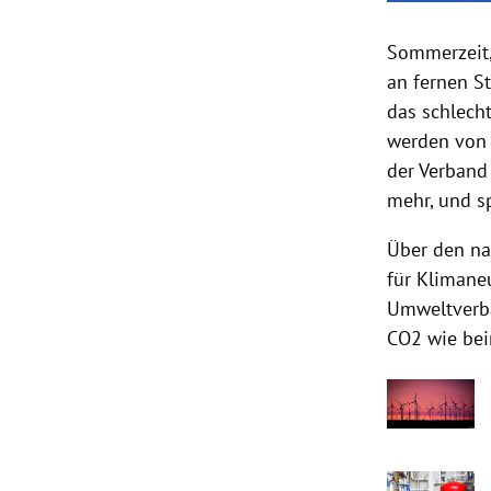
Sommerzeit,
an fernen S
das schlech
werden von 
der Verband 
mehr, und s
Über den na
für Klimaneu
Umweltverba
CO2 wie bei