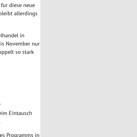
 für diese neue
leibt allerdings
elhandel in
bis November nur
ppelt so stark
r
eim Eintausch
.
ses Programms in