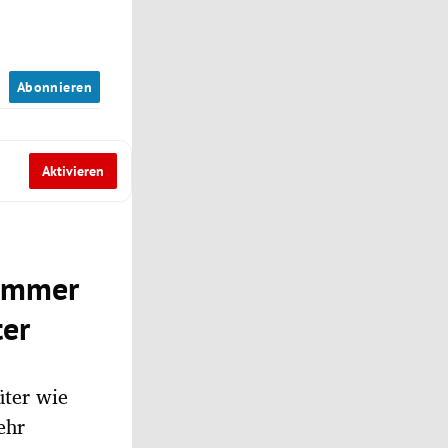
n
Abonnieren
Aktivieren
 Immer
ter
üter wie
ehr