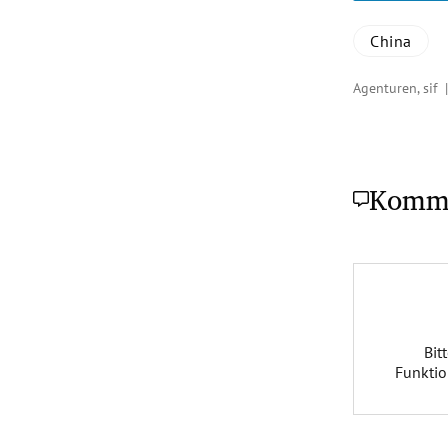
China
Agenturen, sif
Komm