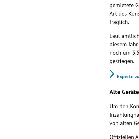
gemietete G
Art des Kon
fraglich.
Laut amtlic
diesem Jahr
noch um 3,5
gestiegen.
Experte zu
Alte Gerät
Um den Kons
Inzahlungna
von alten G
Offiziellen