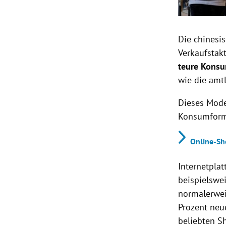
Die chinesi
Verkaufstak
teure Konsu
wie die amt
Dieses Mode
Konsumforma
Online-Sh
Internetpla
beispielswei
normalerwei
Prozent neu
beliebten S