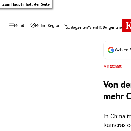
Zum Hauptinhalt der Seite
Menü
Meine Region
Schlagzeilen
Wien
NÖ
Burgenland
Öste
Wählen S
Wirtschaft
Von de
mehr C
In China t
tik Untermenü
Kameras o
rreich Untermenü