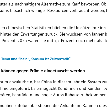
üter als nachhaltigere Alternative zum Kauf beworben. Ob
sums tatsächlich weniger Ressourcen verbraucht werden, b
hen chinesischen Statistiken blieben die Umsätze im Einz
 hinter den Erwartungen zurück. Sie wuchsen von Jänner 
 Prozent. 2023 waren sie mit 7,2 Prozent noch mehr als do
 Temu und Shein: „Konsum ist Zeitvertreib“
e können gegen Prämie eingetauscht werden
um anzukurbeln, hat China in diesem Jahr ein System zu
hme eingeführt. Es ermöglicht Kundinnen und Kunden, b
eräten, Fahrrädern und sogar Autos Rabatte zu bekommen
 Angaben zufolge überstiegen die Verkäufe im Rahmen die