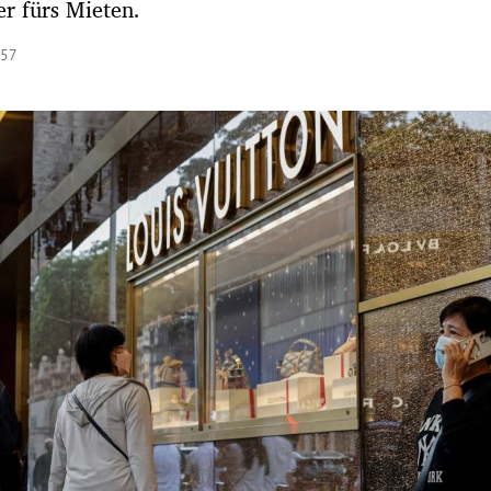
r fürs Mieten.
:57
Hinweis öffnen/schließen