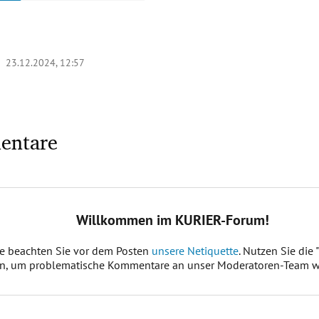
 |
23.12.2024, 12:57
entare