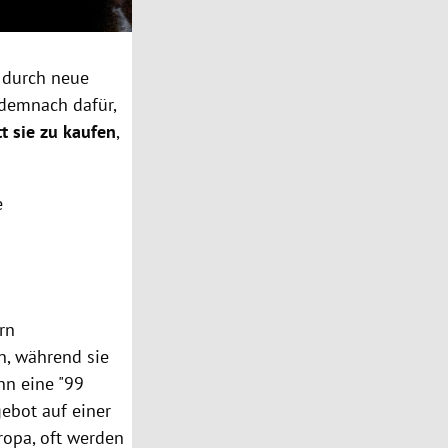
 durch neue
 demnach dafür,
tt sie zu kaufen
,
e
rn
n, während sie
nn eine "99
ebot auf einer
ropa, oft werden