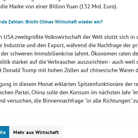
die Marke von einer Billion Yuan (132 Mrd. Euro).
nde Zahlen: Bricht Chinas Wirtschaft wieder ein?
 USA zweitgrößte Volkswirtschaft der Welt stützt sich in 
ie Industrie und den Export, während die Nachfrage der p
der schweren Immobilienkrise lahmt. Ökonomen raten de
olitik stärker auf die Verbraucher auszurichten - auch weil
t Donald Trump mit hohen Zöllen auf chinesische Waren 
agung in diesem Monat erklärten Spitzenfunktionäre der r
chen Partei, China solle den Konsum im nächsten Jahr "e
nd versuchen, die Binnennachfrage "in alle Richtungen" zu
ite
Mehr aus Wirtschaft