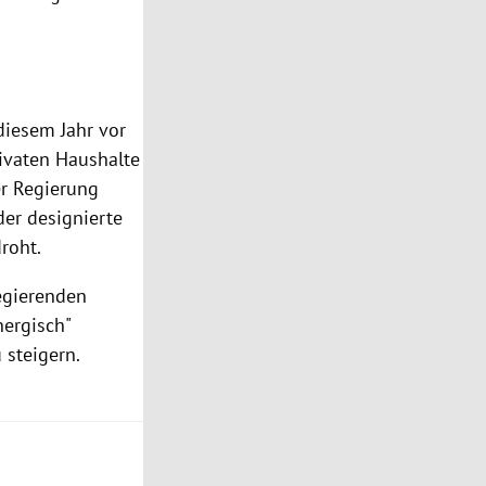
diesem Jahr vor
rivaten Haushalte
r Regierung
 der designierte
droht.
egierenden
nergisch"
 steigern.