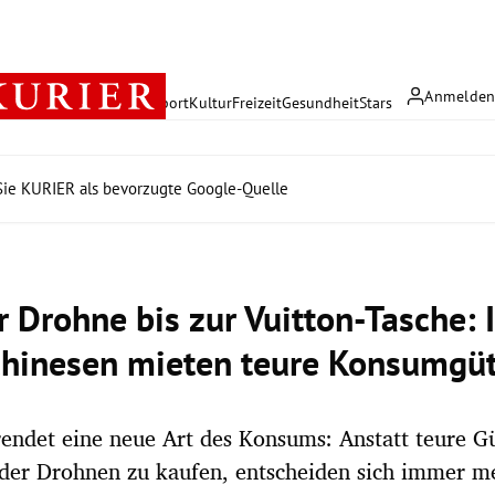
Anmelde
rreich
Politik
Wirtschaft
Sport
Kultur
Freizeit
Gesundheit
Stars
ie KURIER als bevorzugte Google-Quelle
r Drohne bis zur Vuitton-Tasche:
hinesen mieten teure Konsumgü
rendet eine neue Art des Konsums: Anstatt teure G
der Drohnen zu kaufen, entscheiden sich immer m