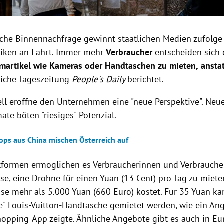
sche Binnennachfrage gewinnt staatlichen Medien zufolge
tiken an Fahrt. Immer mehr
Verbraucher
entscheiden sich
martikel wie Kameras oder Handtaschen zu mieten,
ansta
liche Tageszeitung
People's Daily
berichtet.
ll eröffne den Unternehmen eine "neue Perspektive". Neu
te böten "riesiges" Potenzial.
ops aus China mischen Österreich auf
ttformen ermöglichen es Verbraucherinnen und Verbrauche
se, eine Drohne für einen Yuan (13 Cent) pro Tag zu miete
se mehr als 5.000 Yuan (660 Euro) kostet. Für 35 Yuan ka
e" Louis-Vuitton-Handtasche gemietet werden, wie ein Ang
hopping-App zeigte. Ähnliche Angebote gibt es auch in Eu