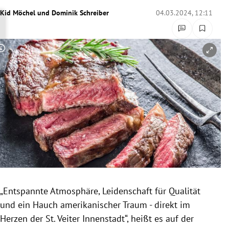
rreich Untermenü
Kid Möchel
und
Dominik Schreiber
04.03.2024, 12:11
rt Untermenü
Copyright-Hinweis öffnen/schließen
schaft Untermenü
s Untermenü
zeit Untermenü
undheit Untermenü
tur Untermenü
nung Untermenü
„Entspannte Atmosphäre, Leidenschaft für Qualität
und ein Hauch amerikanischer Traum - direkt im
lität Untermenü
Herzen der St. Veiter Innenstadt“, heißt es auf der