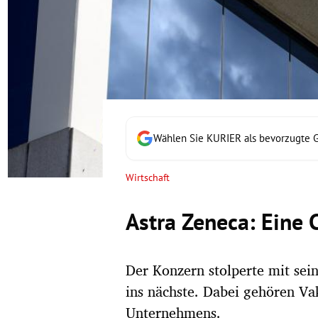
rt Untermenü
schaft Untermenü
s Untermenü
zeit Untermenü
Wählen Sie KURIER als bevorzugte 
undheit Untermenü
Wirtschaft
tur Untermenü
Astra Zeneca: Eine 
nung Untermenü
Der Konzern stolperte mit se
lität Untermenü
ins nächste. Dabei gehören Va
Unternehmens.