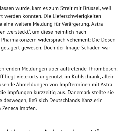
lassen wurde, kam es zum Streit mit Brüssel, weil
rt werden konnten. Die Lieferschwierigkeiten
e eine weitere Meldung für Verärgerung. Astra
n „versteckt“, um diese heimlich nach
er Pharmakonzern widersprach vehement: Die Dosen
ng gelagert gewesen. Doch der Image-Schaden war
rkehrenden Meldungen über auftretende Thrombosen,
ff liegt vielerorts ungenutzt im Kühlschrank, allein
Tausende Abmeldungen von Impfterminen mit Astra
die Impfungen kurzzeitig aus. Dänemark stellte sie
e deswegen, ließ sich Deutschlands Kanzlerin
a Zeneca impfen.