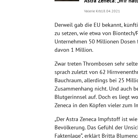
Astra Zeneca: „Wir hat
Valerie Krb
18.04.2021
Derweil gab die EU bekannt, künft
zu setzen, wie etwa von Biontech/P
Unternehmen 50 Millionen Dosen fr
davon 1 Million.
Zwar treten Thrombosen sehr selte
sprach zuletzt von 62 Hirnvenent
Bauchraum, allerdings bei 25 Mill
Zusammenhang nicht. Und auch bei
Blutgerinnsel auf. Doch es liegt 
Zeneca in den Köpfen vieler zum Im
„Der Astra Zeneca Impfstoff ist wi
Bevölkerung. Das Gefühl der Unsic
Faktenlage“, erklärt Britta Blume