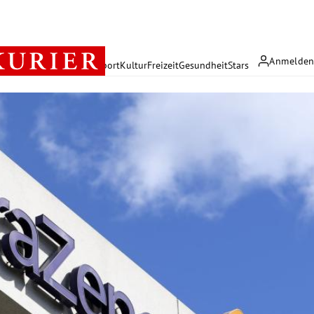
Anmelde
rreich
Politik
Wirtschaft
Sport
Kultur
Freizeit
Gesundheit
Stars