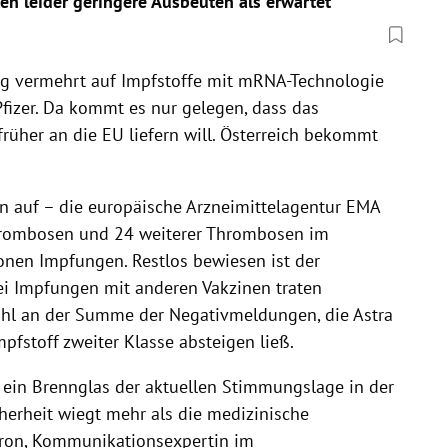
ten leider geringere Ausbeuten als erwartet“
ig vermehrt auf Impfstoffe mit mRNA-Technologie
fizer. Da kommt es nur gelegen, dass das
üher an die EU liefern will. Österreich bekommt
n auf – die europäische Arzneimittelagentur EMA
hrombosen und 24 weiterer Thrombosen im
ionen Impfungen. Restlos bewiesen ist der
 Impfungen mit anderen Vakzinen traten
wohl an der Summe der Negativmeldungen, die Astra
pfstoff zweiter Klasse absteigen ließ.
e ein Brennglas der aktuellen Stimmungslage in der
herheit wiegt mehr als die medizinische
ncron, Kommunikationsexpertin im