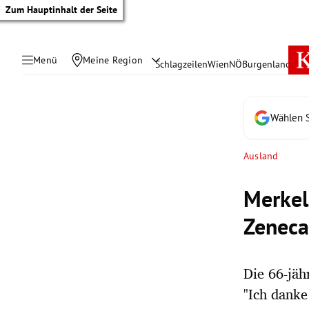
Zum Hauptinhalt der Seite
Menü
Meine Region
Schlagzeilen
Wien
NÖ
Burgenland
Öste
Wählen S
Ausland
Merkel 
Zenec
Die 66-jäh
tik Untermenü
"Ich danke 
rreich Untermenü