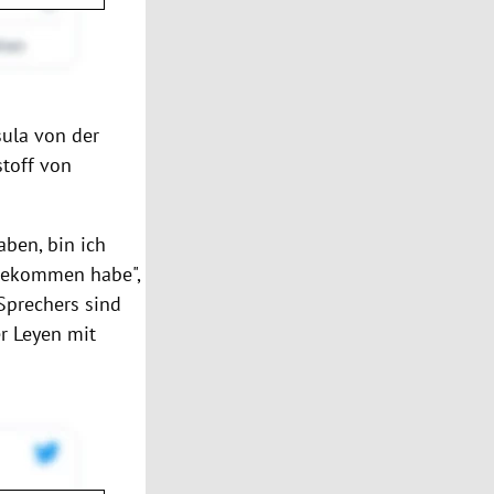
sula von der
toff von
ben, bin ich
 bekommen habe",
 Sprechers sind
r Leyen mit