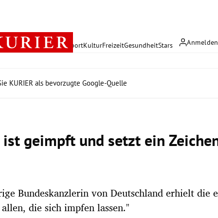
Anmelde
rreich
Politik
Wirtschaft
Sport
Kultur
Freizeit
Gesundheit
Stars
ie KURIER als bevorzugte Google-Quelle
ist geimpft und setzt ein Zeichen
a
rige Bundeskanzlerin von Deutschland erhielt die e
allen, die sich impfen lassen."