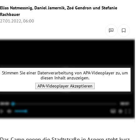
rreich Untermenü
Elias Natmessnig
,
Daniel Jamernik
,
Zoé Gendron
und
Stefanie
Rachbauer
27.01.2022, 06:00
rt Untermenü
schaft Untermenü
s Untermenü
zeit Untermenü
Stimmen Sie einer Datenverarbeitung von
APA-Videoplayer
zu, um
diesen Inhalt anzuzeigen.
undheit Untermenü
APA-Videoplayer
Akzeptieren
tur Untermenü
nung Untermenü
lität Untermenü
Das Camp gegen die Stadtstraße in Aspern steht kurz