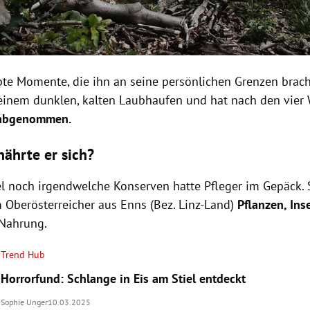
ebte Momente, die ihn an seine persönlichen Grenzen brach
einem dunklen, kalten Laubhaufen und hat nach den vie
 abgenommen.
ährte er sich?
l noch irgendwelche Konserven hatte Pfleger im Gepäck. 
 Oberösterreicher aus
Enns (Bez. Linz-Land)
Pflanzen, Ins
Nahrung.
Trend Hub
Horrorfund: Schlange in Eis am Stiel entdeckt
Sophie Unger
10.03.2025