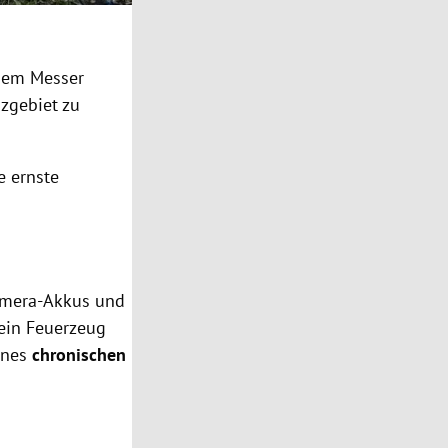
nem Messer
zgebiet zu
e ernste
amera-Akkus und
 ein Feuerzeug
eines
chronischen