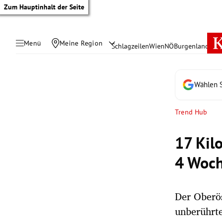
Zum Hauptinhalt der Seite
Menü
Meine Region
Schlagzeilen
Wien
NÖ
Burgenland
Öste
Wählen S
Trend Hub
17 Kil
4 Woch
Der Oberös
tik Untermenü
unberührte
rreich Untermenü