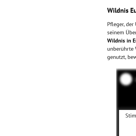
Wildnis E
Pfleger, de
seinem Über
Wildnis in 
unberührte 
genutzt, be
Stim