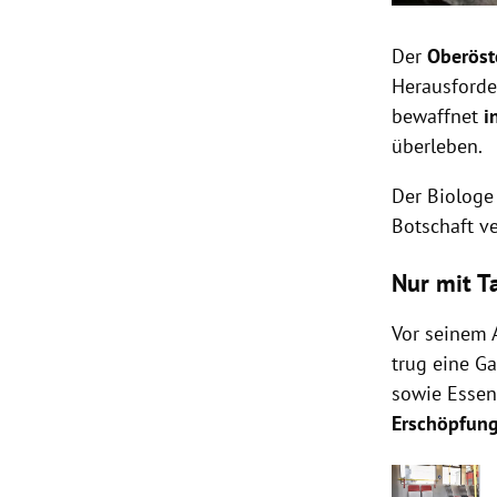
Der
Oberöste
Herausford
bewaffnet
i
überleben.
Der Biologe
Botschaft v
Nur mit T
Vor seinem 
trug eine Ga
sowie Essens
Erschöpfun