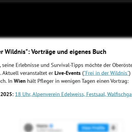
der Wildnis": Vorträge und eigenes Buch
, seine Erlebnisse und
Survival-Tipps möchte der Oberöst
 Aktuell veranstaltet er
Live-Events
(
"Frei in der Wildnis"
)
ch. In
Wien
hält Pfleger in wenigen Tagen einen Vortrag:
.2025:
18 Uhr, Alpenverein Edelweiss, Festsaal, Walfischg