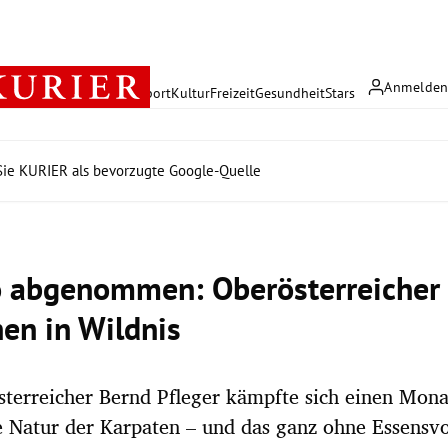
Anmelde
rreich
Politik
Wirtschaft
Sport
Kultur
Freizeit
Gesundheit
Stars
ie KURIER als bevorzugte Google-Quelle
o abgenommen: Oberösterreicher 
en in Wildnis
terreicher Bernd Pfleger kämpfte sich einen Mona
 Natur der Karpaten – und das ganz ohne Essensvo