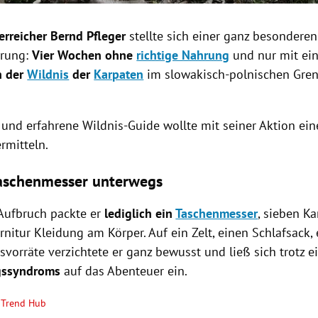
rreicher Bernd Pfleger
stellte sich einer ganz besonderen
erung:
Vier Wochen ohne
richtige Nahrung
und nur mit ei
n der
Wildnis
der
Karpaten
im
slowakisch-polnischen Gren
 und erfahrene Wildnis-Guide wollte mit seiner Aktion ein
ermitteln.
aschenmesser unterwegs
Aufbruch packte er
lediglich ein
Taschenmesser
, sieben K
rnitur Kleidung am Körper. Auf ein Zelt, einen Schlafsack,
vorräte verzichtete er ganz bewusst und ließ sich trotz 
gssyndroms
auf das Abenteuer ein.
Trend Hub