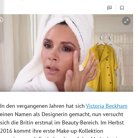
rreich Untermenü
rt Untermenü
Copyright-Hinweis öffnen/schließen
schaft Untermenü
s Untermenü
zeit Untermenü
undheit Untermenü
tur Untermenü
In den vergangenen Jahren hat sich
Victoria Beckham
nung Untermenü
einen Namen als Designerin gemacht, nun versucht
sich die Britin erstmal im Beauty-Bereich. Im Herbst
lität Untermenü
2016 kommt ihre erste Make-up-Kollektion