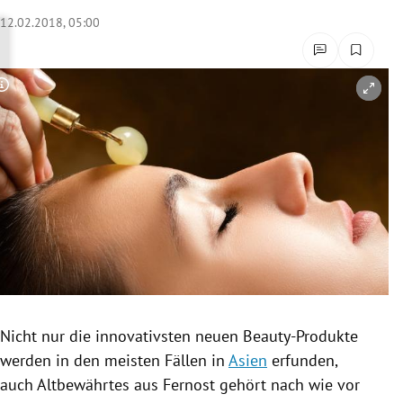
rreich Untermenü
12.02.2018, 05:00
rt Untermenü
Copyright-Hinweis öffnen/schließen
schaft Untermenü
s Untermenü
zeit Untermenü
undheit Untermenü
tur Untermenü
nung Untermenü
Nicht nur die innovativsten neuen Beauty-Produkte
werden in den meisten Fällen in
Asien
erfunden,
lität Untermenü
auch Altbewährtes aus Fernost gehört nach wie vor