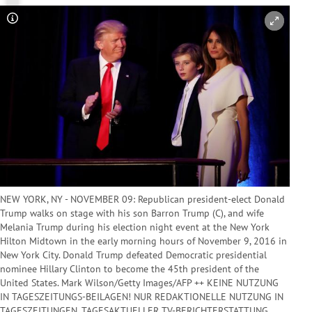
Copyright-Hinweis öffnen/schließen
NEW YORK, NY - NOVEMBER 09: Republican president-elect Donald
Trump walks on stage with his son Barron Trump (C), and wife
Melania Trump during his election night event at the New York
Hilton Midtown in the early morning hours of November 9, 2016 in
New York City. Donald Trump defeated Democratic presidential
nominee Hillary Clinton to become the 45th president of the
United States. Mark Wilson/Getty Images/AFP ++ KEINE NUTZUNG
IN TAGESZEITUNGS-BEILAGEN! NUR REDAKTIONELLE NUTZUNG IN
TAGESZEITUNGEN, TAGESAKTUELLER TV-BERICHTERSTATTUNG