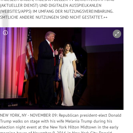
(AKTUELLER DIENST) UND DIGITALEN AUSSPIELKANLEN
(WEBSITES/APPS) IM UMFANG DER NUTZUNGSVEREINBARUNG.
SMTLICHE ANDERE NUTZUNGEN SIND NICHT GESTATTET.++
Copyright-Hinweis öffnen/schließen
NEW YORK, NY - NOVEMBER 09: Republican president-elect Donald
Trump walks on stage with his wife Melania Trump during his
election night event at the New York Hilton Midtown in the early
morning hours of November 9, 2016 in New York City. Donald