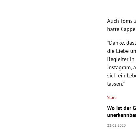
Auch Toms Z
hatte Capper
"Danke, das
die Liebe u
Begleiter in
Instagram, a
sich ein Le
lassen."
Stars
Wo ist der 
unerkennba
22.02.2023