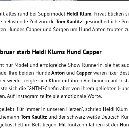
äuft alles rund bei Supermodel
Heidi Klum
. Privat blicken 
e belastende Zeit zurück.
Tom Kaulitz
' gesundheitliche Pr
bten Hundes Capper und Sorgen um Hund Anton trübten zu
bruar starb Heidi Klums Hund Capper
cht nur Model und erfolgreiche Show-Runnerin, sie hat au
nde. Ihre beiden Hunde
Anton
und
Capper
waren fixer Bes
mer wieder zeigte sich Klum mit ihren Vierbeinern auf Ins
ste sich die "GNTM"-Chefin aber von ihrem geliebten Hun
n. Auf Instagram teilte sie emotionale Worte.
eliebt. Für immer in unseren Herzen", schrieb Heidi Klum 
, Ehemann
Tom Kaulitz
und der schwarz-weiße Deutsch-Ku
ekuschelt im Bett liegen. Mit fünfzehn Jahren ist der Hu