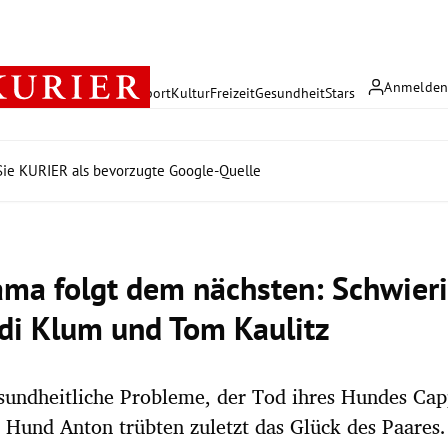
Anmelde
rreich
Politik
Wirtschaft
Sport
Kultur
Freizeit
Gesundheit
Stars
ie KURIER als bevorzugte Google-Quelle
ama folgt dem nächsten: Schwieri
idi Klum und Tom Kaulitz
esundheitliche Probleme, der Tod ihres Hundes Ca
Hund Anton trübten zuletzt das Glück des Paares.