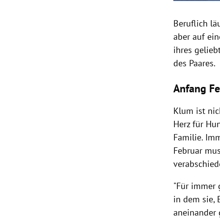
Beruflich l
aber auf ein
ihres gelie
des Paares.
Anfang Fe
Klum ist ni
Herz für Hu
Familie. Im
Februar mus
verabschiede
"Für immer g
in dem sie
aneinander g