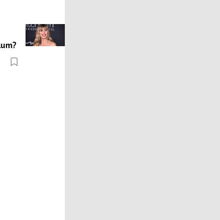
Klum?