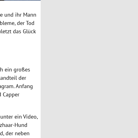
sie und ihr Mann
obleme, der Tod
letzt das Glück
ch ein großes
tandteil der
tagram. Anfang
d Capper
unter ein Video,
rzhaar-Hund
nd, der neben