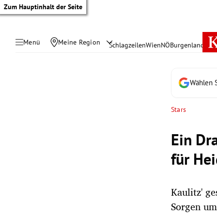
Zum Hauptinhalt der Seite
Menü
Meine Region
Schlagzeilen
Wien
NÖ
Burgenland
Öste
Wählen S
Stars
Ein Dr
für He
Kaulitz' g
tik Untermenü
Sorgen um 
rreich Untermenü