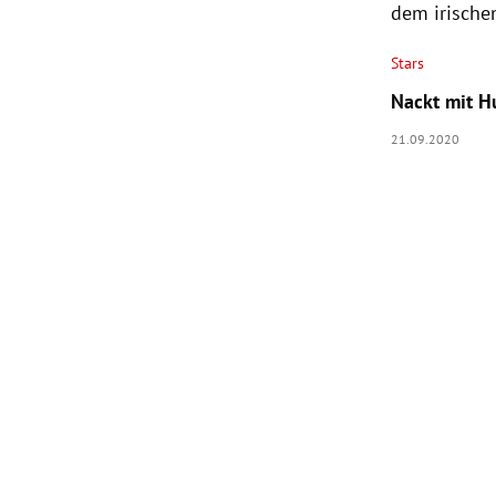
dem irische
Stars
Nackt mit H
21.09.2020