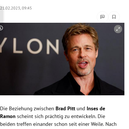
rreich Untermenü
21.02.2023, 09:45
rt Untermenü
Copyright-Hinweis öffnen/schließen
schaft Untermenü
s Untermenü
zeit Untermenü
undheit Untermenü
tur Untermenü
nung Untermenü
Die Beziehung zwischen
Brad Pitt
und
Inses de
Ramon
scheint sich prächtig zu entwickeln. Die
lität Untermenü
beiden treffen einander schon seit einer Weile. Nach