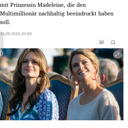
mit Prinzessin Madeleine, die den
rreich Untermenü
Multimillionär nachhaltig beeindruckt haben
rt Untermenü
soll.
schaft Untermenü
26.09.2020, 05:00
s Untermenü
Copyright-Hinweis öffnen/schließen
zeit Untermenü
undheit Untermenü
tur Untermenü
nung Untermenü
lität Untermenü