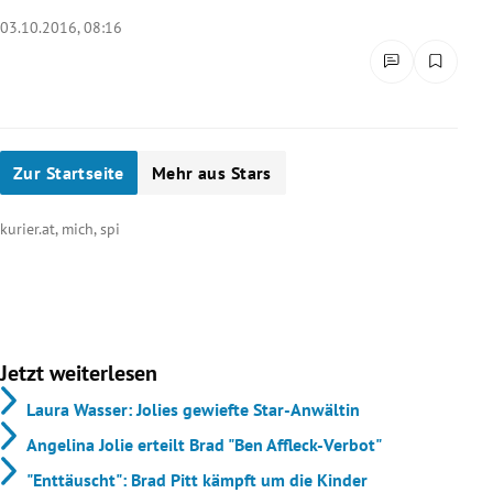
rreich Untermenü
03.10.2016, 08:16
rt Untermenü
schaft Untermenü
Zur Startseite
Mehr aus Stars
s Untermenü
kurier.at, mich, spi
zeit Untermenü
undheit Untermenü
tur Untermenü
Jetzt weiterlesen
nung Untermenü
Laura Wasser: Jolies gewiefte Star-Anwältin
Angelina Jolie erteilt Brad "Ben Affleck-Verbot"
lität Untermenü
"Enttäuscht": Brad Pitt kämpft um die Kinder