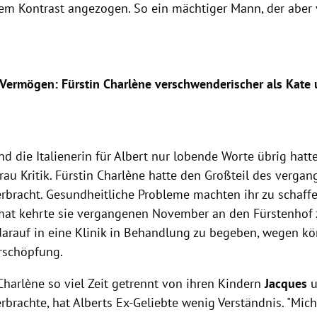
em Kontrast angezogen. So ein mächtiger Mann, der aber 
"
 Vermögen: Fürstin Charlène verschwenderischer als Kate
 die Italienerin für Albert nur lobende Worte übrig hatte
au Kritik. Fürstin Charlène hatte den Großteil des vergan
erbracht. Gesundheitliche Probleme machten ihr zu schaf
imat kehrte sie vergangenen November an den Fürstenhof 
 darauf in eine Klinik in Behandlung zu begeben, wegen kö
Erschöpfung.
Charlène so viel Zeit getrennt von ihren Kindern
Jacques
u
rbrachte, hat Alberts Ex-Geliebte wenig Verständnis. "Mich