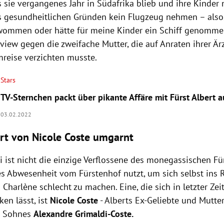
ass sie vergangenes Jahr in Südafrika blieb und ihre Kinder 
us gesundheitlichen Gründen kein Flugzeug nehmen – also, 
ommen oder hätte für meine Kinder ein Schiff genommen",
view gegen die zweifache Mutter, die auf Anraten ihrer Är
mreise verzichten musste.
Stars
TV-Sternchen packt über pikante Affäre mit Fürst Albert a
03.02.2022
ert von Nicole Coste umgarnt
 ist nicht die einzige Verflossene des monegassischen Fü
es Abwesenheit vom Fürstenhof nutzt, um sich selbst ins 
 Charlène schlecht zu machen. Eine, die sich in letzter Zeit 
en lässt, ist
Nicole Coste
- Alberts Ex-Geliebte und Mutte
n Sohnes
Alexandre Grimaldi-Coste.