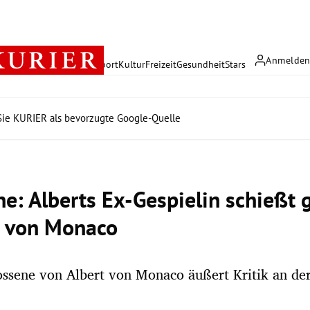
Anmelde
rreich
Politik
Wirtschaft
Sport
Kultur
Freizeit
Gesundheit
Stars
ie KURIER als bevorzugte Google-Quelle
ne: Alberts Ex-Gespielin schießt 
n von Monaco
ossene von Albert von Monaco äußert Kritik an de