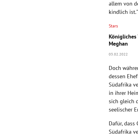
allem von d
kindlich ist.
Stars
Königliches
Meghan
03.02.2022
Doch während
dessen Ehefr
Südafrika v
in ihrer He
sich gleich
seelischer 
Dafür, dass 
Südafrika ve