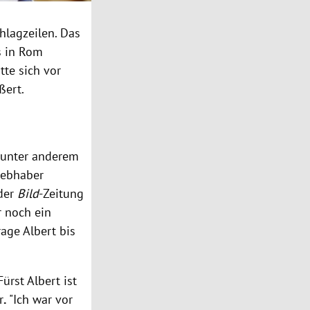
chlagzeilen. Das
s in Rom
tte sich vor
ßert.
- unter anderem
Liebhaber
 der
Bild
-Zeitung
r noch ein
rage Albert bis
ürst Albert ist
r
.
"Ich war vor