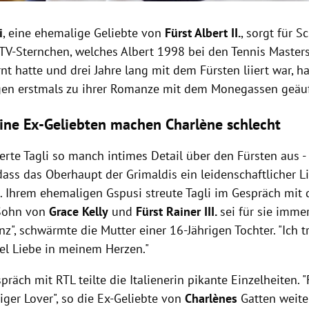
i
, eine ehemalige Geliebte von
Fürst Albert II.
, sorgt für S
e TV-Sternchen, welches Albert 1998 bei den Tennis Master
t hatte und drei Jahre lang mit dem Fürsten liiert war, ha
en erstmals zu ihrer Romanze mit dem Monegassen geäu
eine Ex-Geliebten machen
Charlène schlecht
erte Tagli so manch intimes Detail über den Fürsten aus 
dass das Oberhaupt der Grimaldis ein leidenschaftlicher 
. Ihrem ehemaligen Gspusi streute Tagli im Gespräch mit
 Sohn von
Grace Kelly
und
Fürst Rainer III.
sei für sie imme
z", schwärmte die Mutter einer 16-Jährigen Tochter. "Ich t
iel Liebe in meinem Herzen."
räch mit RTL teilte die Italienerin pikante Einzelheiten. "F
iger Lover", so die Ex-Geliebte von
Charlènes
Gatten weite