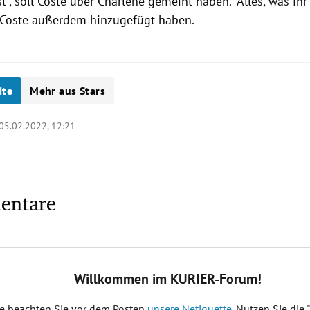
ist", soll Coste über Charlène gemeint haben. "Alles, was ihr 
l Coste außerdem hinzugefügt haben.
ite
Mehr aus Stars
05.02.2022, 12:21
entare