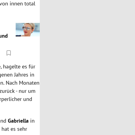
von innen total
 und
, hagelte es für
genen Jahres in
fen. Nach Monaten
zurück - nur um
rperlicher und
nd
Gabriella
in
 hat es sehr