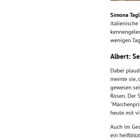
Simona Tagl
italienisch
kennengelern
wenigen Tag
Albert: S
Dabei plaud
meinte sie, 
gewesen sei
Rosen. Der
"Märchenprin
heute mit v
Auch im Gesp
ein heißblüt