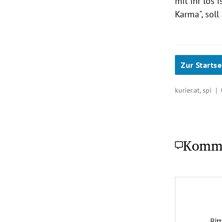
mit ihr los 
Karma", sol
Zur Startse
kurier.at, spi |
Komm