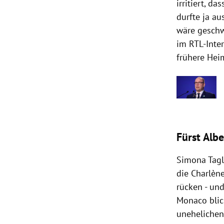
irritiert, d
durfte ja a
wäre geschw
im RTL-Inter
frühere Hei
Fürst Alb
Simona Tagli
die Charlèn
rücken - und
Monaco blick
uneheliche