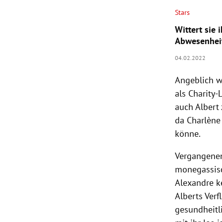
Stars
Wittert sie 
Abwesenhei
04.02.2022
Angeblich wo
als Charity
auch Albert
da Charlène
könne.
Vergangenen
monegassisc
Alexandre k
Alberts Verf
gesundheitl