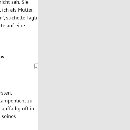
nicht sah. Sie
ich als Mutter,
 stichelte Tagli
zte auf eine
us
rsten,
Rampenlicht zu
auffällig oft in
r seines