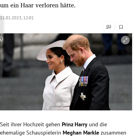
um ein Haar verloren hätte.
rreich Untermenü
11.01.2023, 12:01
rt Untermenü
schaft Untermenü
Copyright-Hinweis öffnen/schließen
s Untermenü
zeit Untermenü
undheit Untermenü
tur Untermenü
nung Untermenü
lität Untermenü
Seit ihrer Hochzeit gehen
Prinz Harry
und die
ehemalige Schauspielerin
Meghan Markle
zusammen