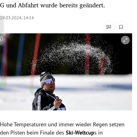
G und Abfahrt wurde bereits geändert.
rreich Untermenü
19.03.2024, 14:14
rt Untermenü
schaft Untermenü
Copyright-Hinweis öffnen/schließen
s Untermenü
zeit Untermenü
undheit Untermenü
tur Untermenü
nung Untermenü
lität Untermenü
Hohe Temperaturen und immer wieder Regen setzen
den Pisten beim Finale des
Ski-Weltcup
s in