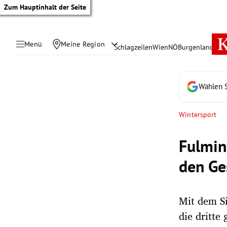
Zum Hauptinhalt der Seite
Menü
Meine Region
Schlagzeilen
Wien
NÖ
Burgenland
Öste
Wählen S
Wintersport
Fulmin
den Ge
Mit dem Si
tik Untermenü
die dritte 
rreich Untermenü