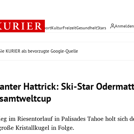
Anmelde
rreich
Politik
Wirtschaft
Sport
Kultur
Freizeit
Gesundheit
Stars
ie KURIER als bevorzugte Google-Quelle
anter Hattrick: Ski-Star Odermat
samtweltcup
eg im Riesentorlauf in Palisades Tahoe holt sich 
große Kristallkugel in Folge.