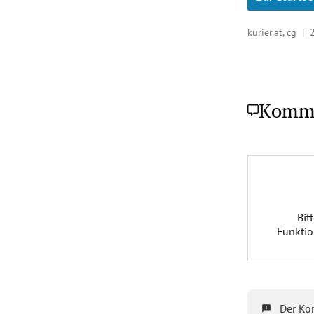
kurier.at, cg |
Komm