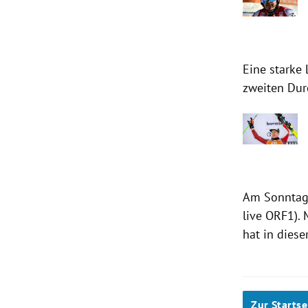
Eine starke 
zweiten Dur
Am Sonntag 
live ORF1). 
hat in dies
Zur Startse