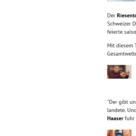
Der
Riesent
Schweizer D
feierte sais
Mit diesem T
Gesamtweltc
"Der gibt u
landete. Un
Haaser
fuhr 