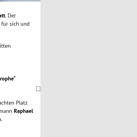
tt
. Der
 für sich und
itten
trophe“
achten Platz
dsmann
Raphael
n.