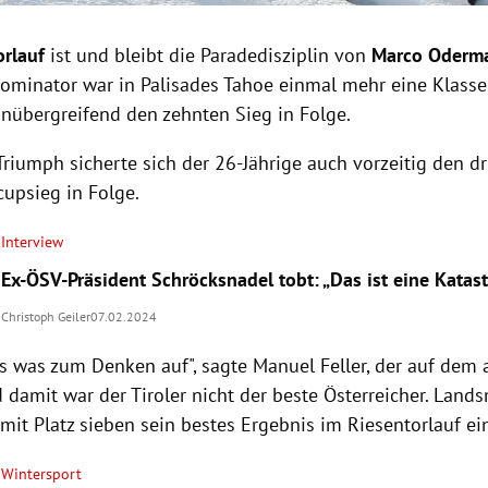
orlauf
ist und bleibt die Paradedisziplin von
Marco Oderma
ominator war in Palisades Tahoe einmal mehr eine Klasse
onübergreifend den zehnten Sieg in Folge.
riumph sicherte sich der 26-Jährige auch vorzeitig den dr
upsieg in Folge.
Interview
Ex-ÖSV-Präsident Schröcksnadel tobt: „Das ist eine Katas
Christoph Geiler
07.02.2024
ns was zum Denken auf", sagte Manuel Feller, der auf dem 
d damit war der Tiroler nicht der beste Österreicher. Lan
mit Platz sieben sein bestes Ergebnis im Riesentorlauf ei
Wintersport