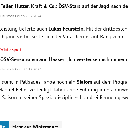
Feller, Hütter, Kraft & Co.: ÖSV-Stars auf der Jagd nach 
Christoph Geiler
22.02.2024
Leistung lieferte auch
Lukas Feurstein.
Mit der drittbesten
chgang verbesserte sich der Vorarlberger auf Rang zehn.
Wintersport
ÖSV-Sensationsmann Haaser: „Ich verstecke mich immer 
Christoph Geiler
29.12.2023
steht in Palisades Tahoe noch ein
Slalom
auf dem Progra
Manuel Feller verteidigt dabei seine Führung im Slalomwel
er Saison in seiner Spezialdisziplin schon drei Rennen ge
ite
Mehr aus Wintersport