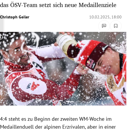
das ÖSV-Team setzt sich neue Medaillenziele
rreich Untermenü
Christoph Geiler
10.02.2025, 18:00
rt Untermenü
schaft Untermenü
Copyright-Hinweis öffnen/schließen
s Untermenü
zeit Untermenü
undheit Untermenü
tur Untermenü
nung Untermenü
lität Untermenü
4:4 steht es zu Beginn der zweiten WM-Woche im
Medaillenduell der alpinen Erzrivalen, aber in einer