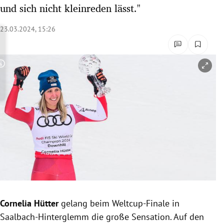
und sich nicht kleinreden lässt."
rreich Untermenü
23.03.2024, 15:26
rt Untermenü
schaft Untermenü
Copyright-Hinweis öffnen/schließen
s Untermenü
zeit Untermenü
undheit Untermenü
tur Untermenü
nung Untermenü
lität Untermenü
Cornelia Hütter
gelang beim Weltcup-Finale in
Saalbach-Hinterglemm die große Sensation. Auf den