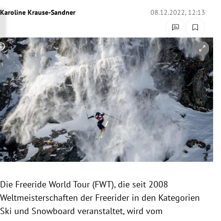
rreich Untermenü
Karoline Krause-Sandner
08.12.2022, 12:13
rt Untermenü
Copyright-Hinweis öffnen/schließen
schaft Untermenü
s Untermenü
zeit Untermenü
undheit Untermenü
tur Untermenü
nung Untermenü
Die Freeride World Tour (FWT), die seit 2008
Weltmeisterschaften der Freerider in den Kategorien
lität Untermenü
Ski und Snowboard veranstaltet, wird vom