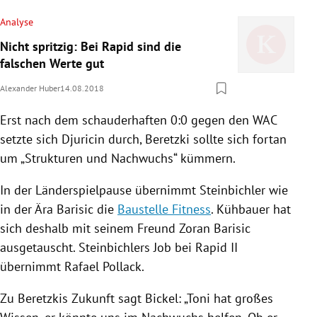
Analyse
Nicht spritzig: Bei Rapid sind die
falschen Werte gut
Alexander Huber
14.08.2018
Erst nach dem schauderhaften 0:0 gegen den WAC
setzte sich
Djuricin
durch, Beretzki sollte sich fortan
um „Strukturen und Nachwuchs“ kümmern.
In der Länderspielpause übernimmt
Steinbichler
wie
in der Ära
Barisic
die
Baustelle Fitness
.
Kühbauer
hat
sich deshalb mit seinem Freund
Zoran Barisic
ausgetauscht.
Steinbichlers
Job bei Rapid II
übernimmt
Rafael Pollack
.
Zu Beretzkis Zukunft sagt
Bickel
: „Toni hat großes