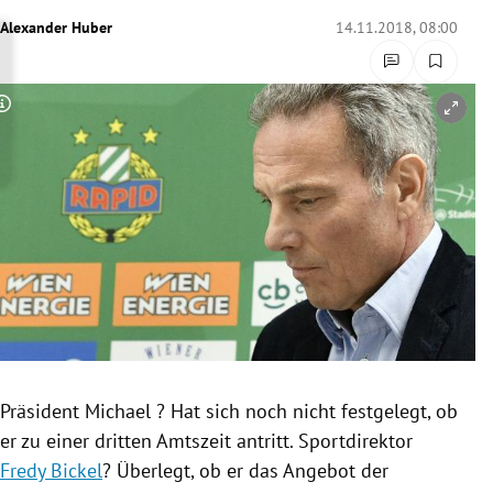
rreich Untermenü
Alexander Huber
14.11.2018, 08:00
rt Untermenü
Copyright-Hinweis öffnen/schließen
schaft Untermenü
s Untermenü
zeit Untermenü
undheit Untermenü
tur Untermenü
nung Untermenü
Präsident Michael ? Hat sich noch nicht festgelegt, ob
er zu einer dritten Amtszeit antritt. Sportdirektor
lität Untermenü
Fredy Bickel
? Überlegt, ob er das Angebot der